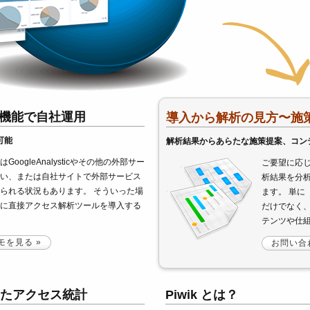
けない機能で自社運用
導入から解析の見方〜施
可能
解析結果からあらたな施策提案、コン
oogleAnalysticやその他の外部サー
ご要望に応じ
い、または自社サイトで外部サービス
析結果を分
られる状況もあります。 そういった場
ます。 単に
に直接アクセス解析ツールを導入する
だけでなく
テンツや仕
モを見る »
お問い合
たアクセス統計
Piwik とは？