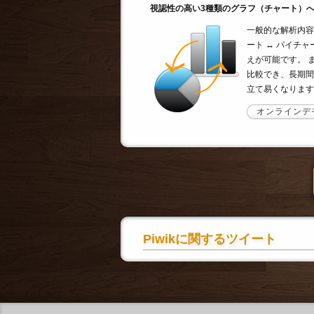
視認性の高い3種類のグラフ（チャート）
一般的な解析内容
ート ↔ パイチ
えが可能です。 
比較でき、長期間
立て易くなります
オンラインデ
Piwikに関するツイート