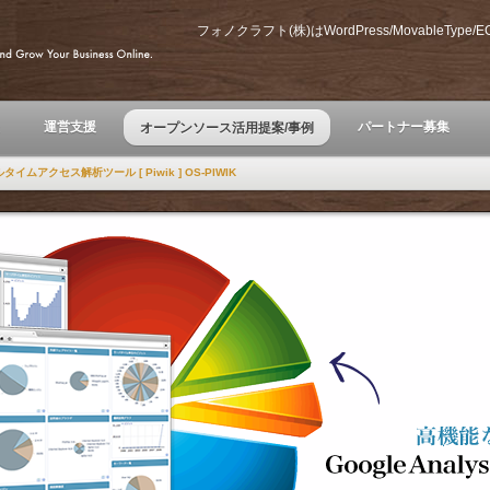
フォノクラフト(株)はWordPress/MovableTyp
運営支援
パートナー募集
オープンソース活用提案/事例
イムアクセス解析ツール [ Piwik ] OS-PIWIK