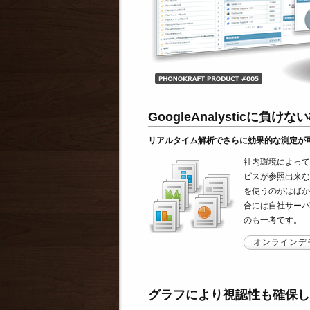
GoogleAnalysticに負
リアルタイム解析でさらに効果的な測定が
社内環境によってはG
ビスが参照出来な
を使うのがはばか
合には自社サーバ
のも一考です。
オンラインデ
グラフにより視認性も確保し